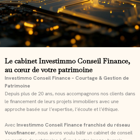
Le cabinet Investimmo Conseil Finance,
au cœur de votre patrimoine
Investimmo Conseil Finance – Courtage & Gestion de
Patrimoine
Depuis plus de 20 ans, nous accompagnons nos clients dans
le financement de leurs projets immobiliers avec une
approche basée sur l’expertise, l’écoute et l’éthique.
Avec
Investimmo Conseil Finance franchisé du réseau
Vousfinancer
, nous avons voulu bâtir un cabinet de conseil