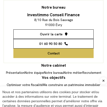
Notre bureau
Investimmo Conseil Finance
8/10 Rue du Bois Sauvage
91000 Évry
Ouvrir la carte
01 60 90 50 80
Contact
Notre cabinet
Présentation
Notre équipe
Notre bureau
Notre métier
Recrutement
Vos objectifs
Optimiser votre fiscalité
Me construire un patrimoine immobilier
Être rappelé
Préparer ma retraite
Épargner pour mes enfants
Nous et nos partenaires utilisons des cookies pour stocker et/ou
Transmettre mon patrimoine
accéder à des informations sur votre terminal. Le traitement de
Vos Actus Patrimoine
Newsletter
certaines données personnelles permet d'améliorer notre offre via
l'analyse, la mesure d'audience et vous permet aussi d’interagir